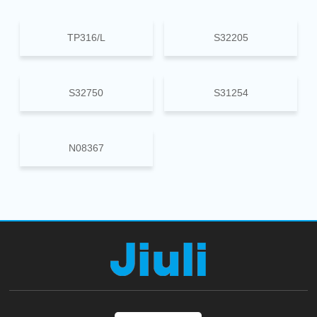
TP316/L
S32205
S32750
S31254
N08367