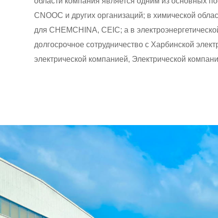
области компания является одним из основных по
CNOOC и других организаций; в химической обла
для CHEMCHINA, CEIC; а в электроэнергетическо
долгосрочное сотрудничество с Харбинской элек
электрической компанией, Электрической компан