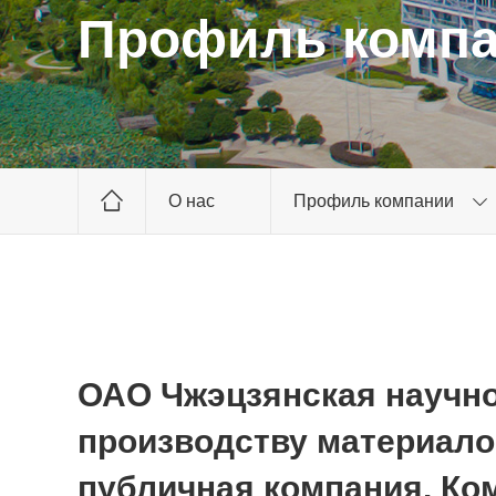
Профиль комп
О нас
Профиль компании
ОАО Чжэцзянская научно
производству материало
публичная компания. Ко