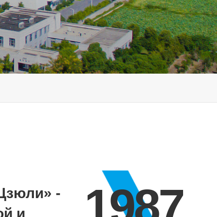
1987
Цзюли» -
ой и