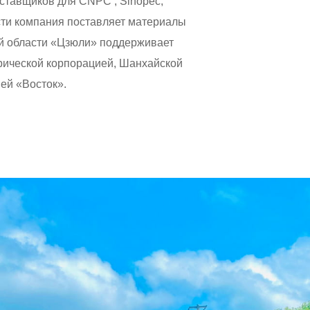
ставщиков для CNPC , Sinopec,
сти компания поставляет материалы
й области «Цзюли» поддерживает
трической корпорацией, Шанхайской
ией «Восток».