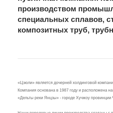
производством промышл
специальных сплавов, с
композитных труб, труб
«Цзюли» является дочерней холдинговой компан
Компания основана в 1987 году и расположена на
«Дельты реки Янцзы» - городе Хучжоу провинции 
Наши передовые линии производства созданы с