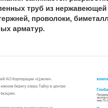
енных труб из нержавеющей 
тержней, проволоки, биметал
ных арматур.
ией АО Корпорации «Цзюли».
комп
 южном берегу озера Тайху в центре
Глоб
Чжэцзян.
Продукц
экспорт
чем 70 
 применением инновационных