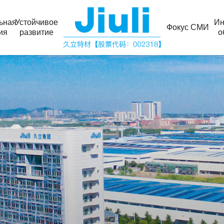
ьная
Устойчивое
Ин
Фокус СМИ
ия
развитие
о