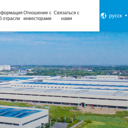
формация
Отношение с
Связаться с
русск
б отрасли
инвесторами
нами