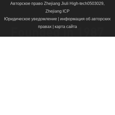
Авторское право Zhejiang Jiuli High-tech
0503029,
Zhejiang ICP
Юридическое уведомление | информация об авторских
правах | карта сайта